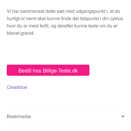
337,00
320,00
kr..
kr..
Vi har sammensat dette sæt med udgangspunkt i, at du
hurtigt or nemt skal kunne finde det tidspunkt i din cyklus
hvor du er mest fertil, og derefter kunne teste om du er
blevet gravid.
Bestil hos Billige-Teste.dk
Clearblue
Beskrivelse