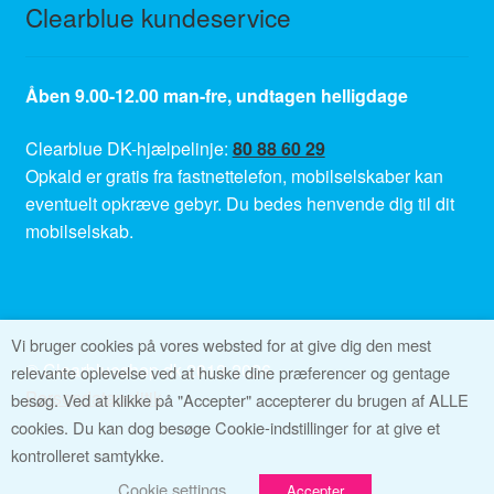
Clearblue kundeservice
Åben 9.00-12.00 man-fre, undtagen helligdage
Clearblue DK-hjælpelinje:
80 88 60 29
Opkald er gratis fra fastnettelefon, mobilselskaber kan
eventuelt opkræve gebyr. Du bedes henvende dig til dit
mobilselskab.
Vi bruger cookies på vores websted for at give dig den mest
© Clearblueshop.dk 2018-2026
relevante oplevelse ved at huske dine præferencer og gentage
Persondatapolitik
besøg. Ved at klikke på "Accepter" accepterer du brugen af ALLE
cookies. Du kan dog besøge Cookie-indstillinger for at give et
kontrolleret samtykke.
Cookie settings
Accepter