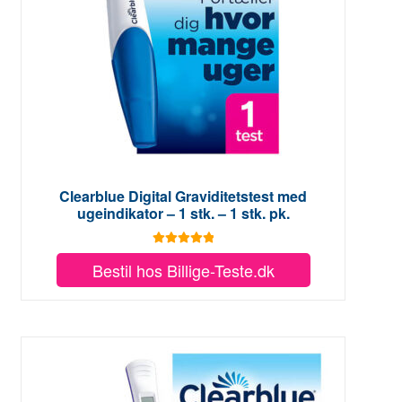
Clearblue Digital Graviditetstest med
ugeindikator – 1 stk. – 1 stk. pk.
Vurderet
5.00
Bestil hos Billige-Teste.dk
ud af 5