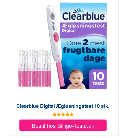
Clearblue Digital Ægløsningstest 10 stk.
Vurderet
5.00
Bestil hos Billige-Teste.dk
ud af 5