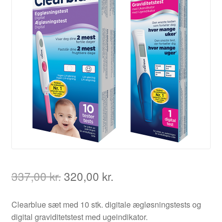
Den
Den
337,00
kr.
320,00
kr.
oprindelige
aktuelle
pris
pris
Clearblue sæt med 10 stk. digitale ægløsningstests og
var:
er:
digital graviditetstest med ugeindikator.